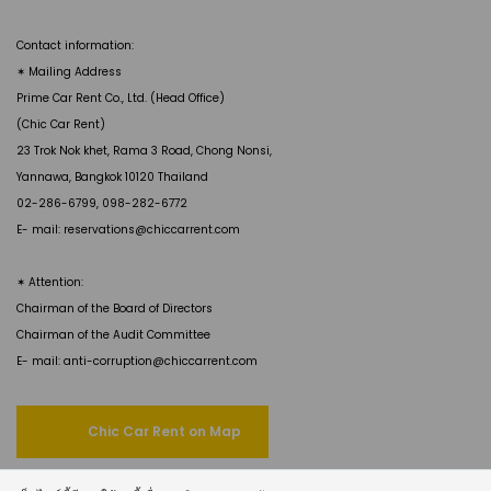
Contact information:
✶ Mailing Address
Prime Car Rent Co., Ltd. (Head Office)
(Chic Car Rent)
23 Trok Nok khet, Rama 3 Road, Chong Nonsi,
Yannawa, Bangkok 10120 Thailand
02-286-6799, 098-282-6772
E- mail: reservations@chiccarrent.com
✶ Attention:
Chairman of the Board of Directors
Chairman of the Audit Committee
E- mail: anti-corruption@chiccarrent.com
Chic Car Rent on Map