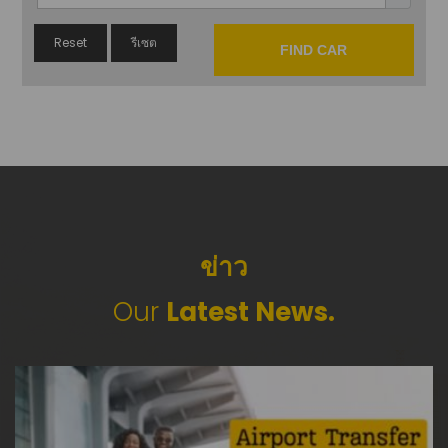
FIND CAR
ข่าว
Our
Latest News.