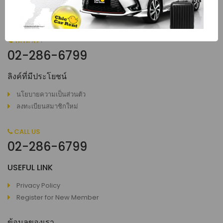
car rental services, in the tourism and business industry,
stand out for their quality.
โทรหาเรา
02-286-6799
ลิงค์ที่มีประโยชน์
นโยบายความเป็นส่วนตัว
ลงทะเบียนสมาชิกใหม่
CALL US
02-286-6799
USEFUL LINK
Privacy Policy
Register for New Member
ข้อมูลของเรา